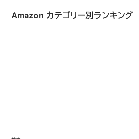
メ
Amazon カテゴリー別ランキング
イ
ン
コ
ン
テ
ン
ツ
へ
移
動