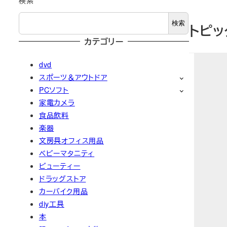
検索
検索
トピッ
カテゴリー
dvd
スポーツ＆アウトドア
PCソフト
家電カメラ
食品飲料
楽器
文房具オフィス用品
ベビーマタニティ
ビューティー
ドラッグストア
カーバイク用品
diy工具
本