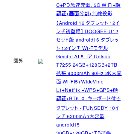
C+PD急速充電、5G WiFi+顔
認証+画面分割+無線投影
【Android 16 タブレット 12イ
ンチ初登場】 DOOGEE U12
セット版 android16 タブレッ
ト 12インチ Wi-Fモデル
Gemini AI 8コア Unisoc
圏外
T7255 24GB+128GB+2TB
拡張 9000mAh 90Hz 2K大画
面 Wi-Fi5+WideVine
L1+Netflix +WPS+GPS+顔
認証+BT5 .0+キーボード付き
タブレット - FUNSEDY 10イ
ンチ 6200mAh大容量
android15
30GB+128GB+1TB拡張