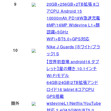
9
20GB+256GB+2TB拡張 8コ
アCPU Android 15
10000mAh PD18W急速充電
8MP/16MP Widevine L1+顔
認識+5GHz
WiFi+BT5.0+GPS対応
Nike J Guards [ホワイト/ブラ
10
ック] S
【世界初登場 android16 タブ
レット】星の輝き 10.1インチ
Wi-Fiモデル
64GB|24GB|2TB拡張アンド
ロイド16 tablet 8コアCPU
GPS搭載
圏外
widevineL1|Netflix/YouTube
対応 2.4G&5GWifi/BT5.0