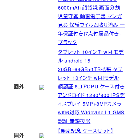
6000mAh 顔認識 画面分割
児童守護 動画電子書 マンガ
見る 保護フイルム貼り済み 一
年保証付き|7点付属品付き-
プラック
タブレット 10インチ wi-fiモデ
ル android 15
20GB+64GB+1TB拡張 タブ
レット 10インチ wi-fiモデル
圏外
顔認証 8コアCPU ケース付き
アンドロイド 1280*800 IPSデ
ィスプレイ 5MP+8MPカメラ
wifi6対応 Widevine L1 GMS
認証 無線投影
【発売記念 ケースセット】
圏外