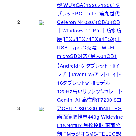
型 WUXGA（1920×1200）タ
ブレットPC｜intel 第九世代
2
Celeron N4020/4GB/64GB
｜Windows 11 Pro｜防水防
塵(IPX5/IPX7/IPX8/IP5X)｜
USB Type-C充電｜Wi-Fi｜
microSD対応（最大64GB）
【Android16 タブレット 10イ
ンチ 】Tavoni V5アンドロイド
16タブレットwi-fiモデル
120Hz高いリフレッシュレート
Gemini AI 高性能T7200 8コ
3
アCPU 1280*800 Incell IPS
画面薄型軽量440g Widevine
L1&Netflix 無線投影 画面分
割 FMラジオGMS/TELEC認