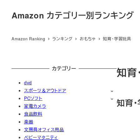
メ
Amazon カテゴリー別ランキング
イ
ン
コ
Amazon Ranking
ランキング
おもちゃ
知育・学習玩具
ン
テ
ン
ツ
カテゴリー
知育
へ
dvd
移
スポーツ＆アウトドア
動
PCソフト
知育・
家電カメラ
食品飲料
楽器
文房具オフィス用品
ベビーマタニティ