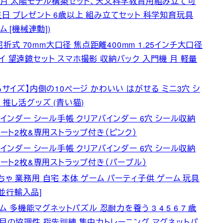
球 月 太陽モデル構築セット、天文科学教育用組み立て可
生日 プレゼント 6歳以上 組み立てセット 科学知育玩具
 [機械連動])
屈折式 70mm大口径 焦点距離400mm 1.25インチ大口径
 望遠鏡セット スマホ撮影 収納バック 入門機 月 軽量
らサイズ】内側の10ページ かわいい はがせる ミニ3穴 シ
 推し活グッズ (青い猫)
バインダー シール手帳 クリアバインダー 6穴 シール収納
シート2枚&専用ストラップ付き（ピンク）
バインダー シール手帳 クリアバインダー 6穴 シール収納
シート2枚&専用ストラップ付き（パープル）
ゃ 業務用 自宅 本体 ゲーム パーティ子供 ゲーム 玩具
[並行輸入品]
 多機能マグネットパズル 忍耐力を養う 3 4 5 6 7 歳
と目の協調性 指先訓練 集中力トレーニング マグネットパ