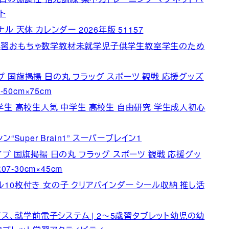
ト
ル 天体 カレンダー 2026年版 51157
学習おもちゃ数学教材未就学児子供学生教室学生のため
イプ 国旗掲揚 日の丸 フラッグ スポーツ 観戦 応援グッズ
50cm×75cm
 中学生 高校生人気 中学生 高校生 自由研究 学生成人初心
uper Brain1” スーパーブレイン1
タイプ 国旗掲揚 日の丸 フラッグ スポーツ 観戦 応援グッ
7-30cm×45cm
ィル10枚付き 女の子 クリアバインダー シール収納 推し活
イス、就学前電子システム | 2～5歳習タブレット幼児の幼