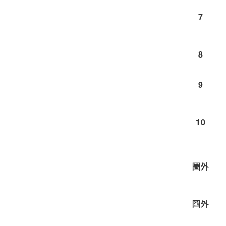
7
8
9
10
圏外
圏外