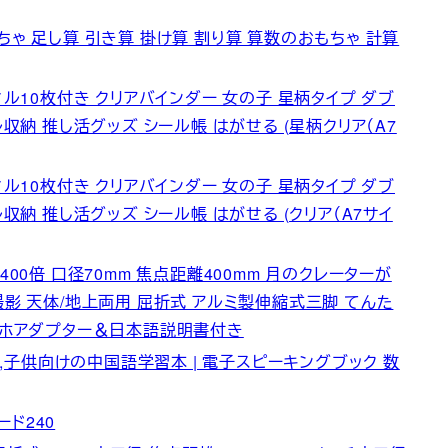
ちゃ 足し算 引き算 掛け算 割り算 算数のおもちゃ 計算
ィル10枚付き クリアバインダー 女の子 星柄タイプ ダブ
収納 推し活グッズ シール帳 はがせる (星柄クリア（A7
ィル10枚付き クリアバインダー 女の子 星柄タイプ ダブ
収納 推し活グッズ シール帳 はがせる (クリア（A7サイ
00倍 口径70mm 焦点距離400mm 月のクレーターが
動画撮影 天体/地上両用 屈折式 アルミ製伸縮式三脚 てんた
スマホアダプター＆日本語説明書付き
子供向けの中国語学習本 | 電子スピーキングブック 数
ド240