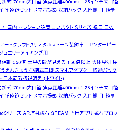
屈折式 70mm大口径 焦点距離400mm 1.25インチ大口径
 望遠鏡セット スマホ撮影 収納バック 入門機 月 軽量
き 屋内 マンション設置 コンパクト Ｓサイズ 祝日 日の
| アートクラフトクリスタルストーン装飾卓上センターピー
ジュエリーメイキング用
点距離 350倍 土星の輪が見える 150倍以上 天体観測 屈
ぼうえんきょう 伸縮式三脚 スマホアダプター 収納バック
ト 日本語取扱説明書 (ホワイト)
屈折式 70mm大口径 焦点距離400mm 1.25インチ大口径
 望遠鏡セット スマホ撮影 収納バック 入門機 月 軽量
ク Plugoシリーズ AR塔載磁石 STEAM 専用アプリ 磁石ブロッ