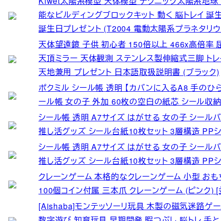
Kiwet太陽系模型 天体模型 テクニック太陽系地
能なビルディングブロックキット 動く 脳トレイ 誕
誕生日プレゼント (T2004 電動太陽系プラネタリウム
天体望遠鏡 子供 初心者 150倍以上 466x高倍率 
天頂ミラー 天体観測 ステンレス製伸縮式三脚 トレイ
天地兼用 プレゼント 日本語取扱説明書 (ブラック)
ポクミル シール帳 透明 【カバンに入るA8 手のひ
ール帳 女の子 外加 60枚の空白の紙芯 シール収納
シール帳 透明 A7サイズ はがせる 女の子 シール
推し活グッズ シール台紙10枚セット 3層構造 PP
シール帳 透明 A7サイズ はがせる 女の子 シール
推し活グッズ シール台紙10枚セット 3層構造 PP
クレーンゲーム 本格的なクレーンゲーム 小型 おもち
100個コイン付属 三本爪 クレーンゲーム (ピンク) 
[Aishaba]モンテッソーリ玩具 木製の磁気迷路ゲーム
数字遊び 知育玩具 早期開発 暇つぶし 脳トレ 手