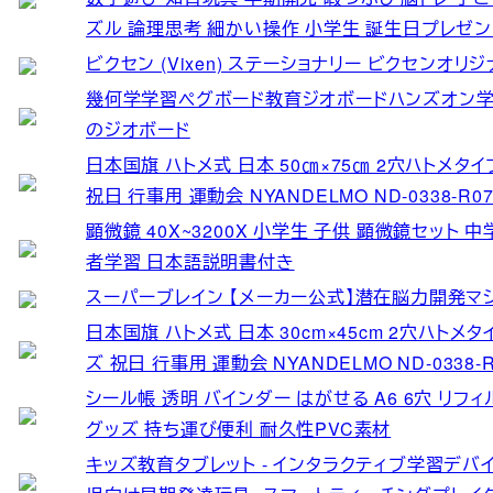
ズル 論理思考 細かい操作 小学生 誕生日プレゼン
ビクセン (Vixen) ステーショナリー ビクセンオリジナ
幾何学学習ペグボード教育ジオボードハンズオン
のジオボード
日本国旗 ハトメ式 日本 50㎝×75㎝ 2穴ハトメタ
祝日 行事用 運動会 NYANDELMO ND-0338-R07-
顕微鏡 40X~3200X 小学生 子供 顕微鏡セット
者学習 日本語説明書付き
スーパーブレイン 【メーカー公式】潜在脳力開発マシン“S
日本国旗 ハトメ式 日本 30cm×45cm 2穴ハトメ
ズ 祝日 行事用 運動会 NYANDELMO ND-0338-R0
シール帳 透明 バインダー はがせる A6 6穴 リフ
グッズ 持ち運び便利 耐久性PVC素材
キッズ教育タブレット - インタラクティブ学習デバ