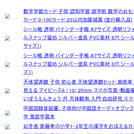
数学学習カード 子供 認知学習 就学前 数学のおも
カード 0-100カード 20以内加算減算 [並行輸入品]
シール帳 透明 バインダー手帳 A7サイズ 透明リフ
ルスナップ留め シルバー金具 PVC素材 6穴 シール
サイズ）)
シール帳 透明 バインダー手帳 A7サイズ 透明リフ
ルスナップ留め シルバー金具 PVC素材 6穴 シール
ズ）)
天体望遠鏡 子供 初心者 天体望遠鏡セット 高倍率 4
見える アイピース6 / 10/ 25mm スマホ写真・
いぼうえんきょう 月 天体観測 入門 自由研究 
中国語録音図書、子供向け中国語オーディオブック,
学 英語学習本
幻冬舎 齋藤孝の小学1・2年生の漢字をおぼえるカー