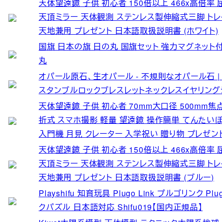
天体望遠鏡 子供 初心者 150倍以上 466x高倍率 
天頂ミラー 天体観測 ステンレス製伸縮式三脚 トレイ
天地兼用 プレゼント 日本語取扱説明書 (ホワイト)
国旗 日本の旗 日の丸 国旗セット 強力マグネット付
丸
オパール原石、生オパール - 不規則なオパール石 
スタンブルロックブレスレットネックレスイヤリング
天体望遠鏡 子供 初心者 70mm大口径 500mm焦
折式 スマホ撮影 軽量 望遠鏡 操作簡単 てんたい
入門機 月見 クレーター 入学祝い 贈り物 プレゼン
天体望遠鏡 子供 初心者 150倍以上 466x高倍率 
天頂ミラー 天体観測 ステンレス製伸縮式三脚 トレイ
天地兼用 プレゼント 日本語取扱説明書 (ブルー)
Playshifu 知育玩具 Plugo Link プルゴリン
クパズル 日本語対応 Shifu019【国内正規品】