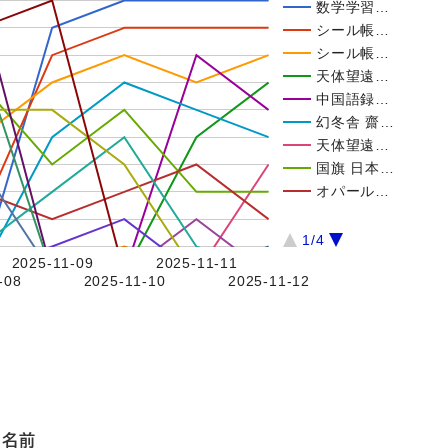
数学学習…
シール帳…
シール帳…
天体望遠…
中国語録…
幻冬舎 齋…
天体望遠…
国旗 日本…
オパール…
1/4
2025-11-09
2025-11-11
-08
2025-11-10
2025-11-12
名前