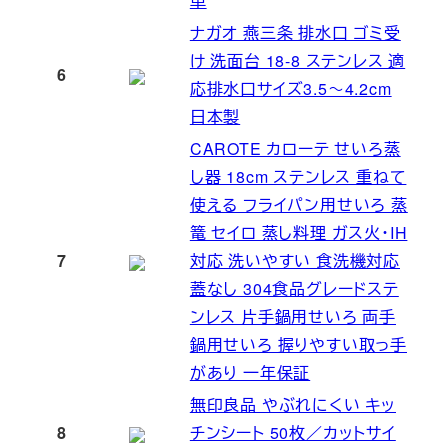
単
ナガオ 燕三条 排水口 ゴミ受
け 洗面台 18-8 ステンレス 適
6
応排水口サイズ3.5～4.2cm
日本製
CAROTE カローテ せいろ蒸
し器 18cm ステンレス 重ねて
使える フライパン用せいろ 蒸
篭 セイロ 蒸し料理 ガス火・IH
7
対応 洗いやすい 食洗機対応
蓋なし 304食品グレードステ
ンレス 片手鍋用せいろ 両手
鍋用せいろ 握りやすい取っ手
があり 一年保証
無印良品 やぶれにくい キッ
8
チンシート 50枚／カットサイ