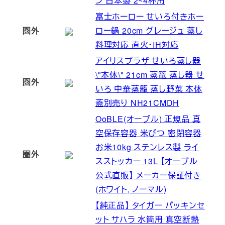
ン 日本製 2~4杯用
富士ホーロー せいろ付きホー
圏外
ロー鍋 20cm グレージュ 蒸し
料理対応 直火・IH対応
アイリスプラザ せいろ蒸し器
\"本体\" 21cm 蒸篭 蒸し器 せ
圏外
いろ 中華蒸籠 蒸し野菜 本体
蓋別売り NH21CMDH
OoBLE(オーブル) 正規品 真
空保存容器 米びつ 密閉容器
お米10kg ステンレス製 ライ
圏外
スストッカー 13L 【オーブル
公式直販】 メーカー保証付き
(ホワイト, ノーマル)
【純正品】 タイガー パッキンセ
ット サハラ 水筒用 真空断熱