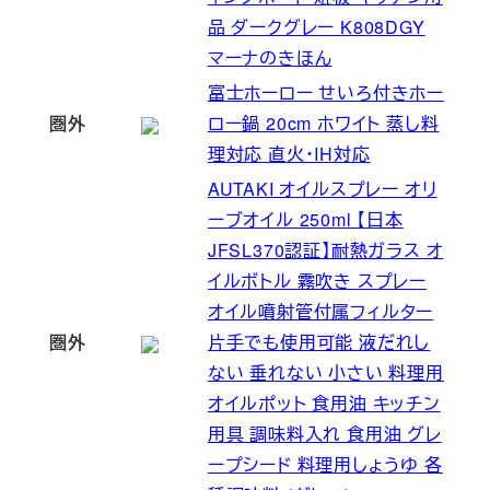
品 ダークグレー K808DGY
マーナのきほん
富士ホーロー せいろ付きホー
圏外
ロー鍋 20cm ホワイト 蒸し料
理対応 直火・IH対応
AUTAKI オイルスプレー オリ
ーブオイル 250ml 【日本
JFSL370認証】耐熱ガラス オ
イルボトル 霧吹き スプレー
オイル噴射管付属フィルター
圏外
片手でも使用可能 液だれし
ない 垂れない 小さい 料理用
オイルポット 食用油 キッチン
用具 調味料入れ 食用油 グレ
ープシード 料理用しょうゆ 各