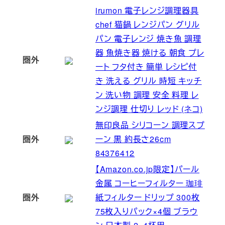
irumon 電子レンジ調理器具
chef 猫鍋 レンジパン グリル
パン 電子レンジ 焼き魚 調理
器 魚焼き器 焼ける 朝食 プレ
圏外
ート フタ付き 簡単 レシピ付
き 洗える グリル 時短 キッチ
ン 洗い物 調理 安全 料理 レ
ンジ調理 仕切り レッド (ネコ)
無印良品 シリコーン 調理スプ
圏外
ーン 黒 約長さ26cm
84376412
【Amazon.co.jp限定】パール
金属 コーヒーフィルター 珈琲
圏外
紙フィルター ドリップ 300枚
75枚入りパック×4個 ブラウ