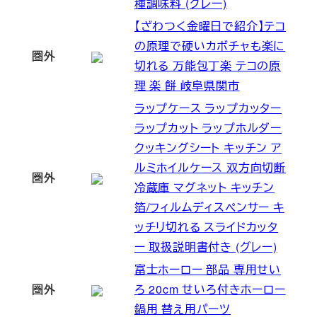
種調味料 (グレー)
【ざわつく金曜日で紹介】テコ
の原理で硬いカボチャも楽に
圏外
切れる 万能包丁楽 テコの原
理 楽 餅 岐阜県関市
ラップケース ラップカッター
ラップカット ラップホルダー
クッキングシート キッチン ア
ルミホイルケース 双方向切断
圏外
冷蔵庫 マグネット キッチン
箔/フィルムディスペンサー キ
ッチリ切れる スライドカッタ
ー 取扱説明書付き (グレー)
富士ホーロー 部品 専用せい
圏外
ろ 20cm せいろ付きホーロー
鍋用 替え用パーツ