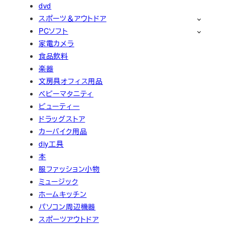
ペ
dvd
スポーツ＆アウトドア
ー
PCソフト
ジ
家電カメラ
食品飲料
送
楽器
文房具オフィス用品
り
ベビーマタニティ
ビューティー
ドラッグストア
カーバイク用品
diy工具
本
服ファッション小物
ミュージック
ホームキッチン
パソコン周辺機器
スポーツアウトドア