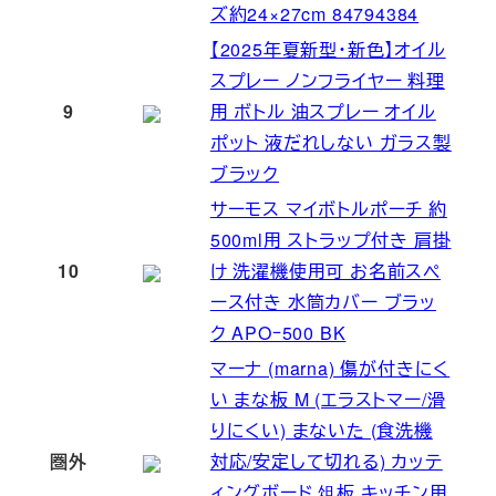
ズ約24×27cm 84794384
【2025年夏新型・新色】オイル
スプレー ノンフライヤー 料理
9
用 ボトル 油スプレー オイル
ポット 液だれしない ガラス製
ブラック
サーモス マイボトルポーチ 約
500ml用 ストラップ付き 肩掛
10
け 洗濯機使用可 お名前スペ
ース付き 水筒カバー ブラッ
ク APOｰ500 BK
マーナ (marna) 傷が付きにく
い まな板 M (エラストマー/滑
りにくい) まないた (食洗機
圏外
対応/安定して切れる) カッテ
ィングボード 俎板 キッチン用