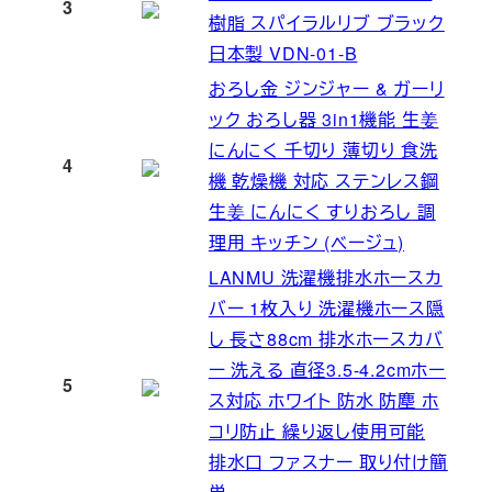
3
樹脂 スパイラルリブ ブラック
日本製 VDN-01-B
おろし金 ジンジャー & ガーリ
ック おろし器 3in1機能 生姜
にんにく 千切り 薄切り 食洗
4
機 乾燥機 対応 ステンレス鋼
生姜 にんにく すりおろし 調
理用 キッチン (ベージュ)
LANMU 洗濯機排水ホースカ
バー 1枚入り 洗濯機ホース隠
し 長さ88cm 排水ホースカバ
ー 洗える 直径3.5-4.2cmホー
5
ス対応 ホワイト 防水 防塵 ホ
コリ防止 繰り返し使用可能
排水口 ファスナー 取り付け簡