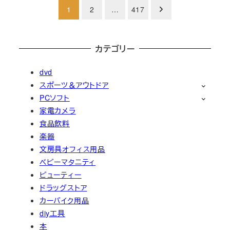
投
1
2
…
417
稿
の
カテゴリー
ペ
dvd
スポーツ＆アウトドア
ー
PCソフト
ジ
家電カメラ
食品飲料
送
楽器
文房具オフィス用品
り
ベビーマタニティ
ビューティー
ドラッグストア
カーバイク用品
diy工具
本