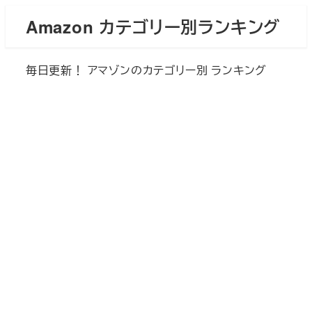
メ
Amazon カテゴリー別ランキング
イ
ン
毎日更新！ アマゾンのカテゴリー別 ランキング
コ
ン
テ
ン
ツ
へ
移
動