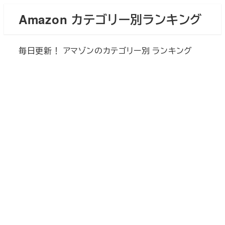
メ
Amazon カテゴリー別ランキング
イ
ン
毎日更新！ アマゾンのカテゴリー別 ランキング
コ
ン
テ
ン
ツ
へ
移
動