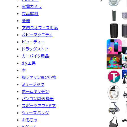
家電カメラ
食品飲料
楽器
文房具オフィス用品
ベビーマタニティ
ビューティー
ドラッグストア
カーバイク用品
diy工具
本
服ファッション小物
ミュージック
ホームキッチン
パソコン周辺機器
スポーツアウトドア
シューズバッグ
おもちゃ
tvゲーム