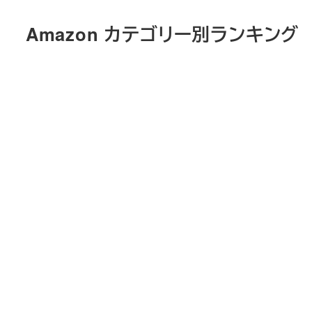
メ
Amazon カテゴリー別ランキング
イ
ン
コ
ン
テ
ン
ツ
へ
移
動