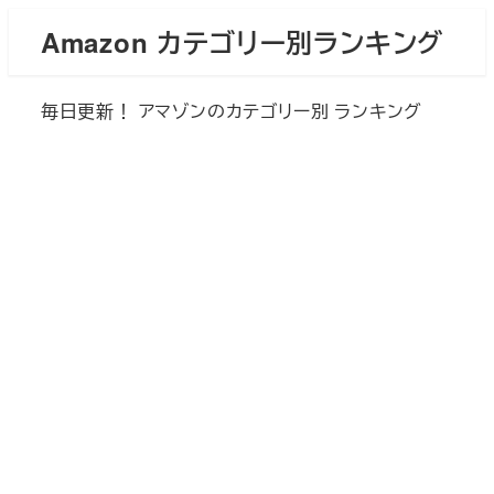
メ
Amazon カテゴリー別ランキング
イ
ン
毎日更新！ アマゾンのカテゴリー別 ランキング
コ
ン
テ
ン
ツ
へ
移
動