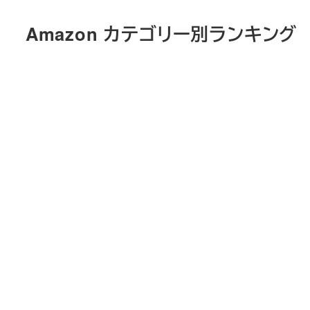
メ
Amazon カテゴリー別ランキング
イ
ン
コ
ン
テ
ン
ツ
へ
移
動