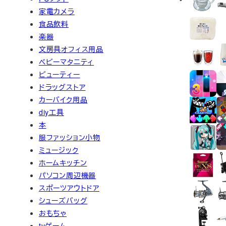
家電カメラ
食品飲料
楽器
文房具オフィス用品
ベビーマタニティ
ビューティー
ドラッグストア
カーバイク用品
diy工具
本
服ファッション小物
ミュージック
ホームキッチン
パソコン周辺機器
スポーツアウトドア
シューズバッグ
おもちゃ
tvゲーム