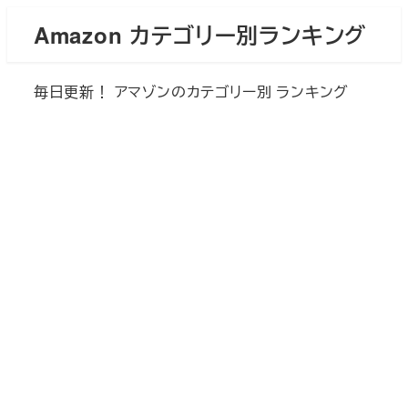
メ
Amazon カテゴリー別ランキング
イ
ン
毎日更新！ アマゾンのカテゴリー別 ランキング
コ
ン
テ
ン
ツ
へ
移
動