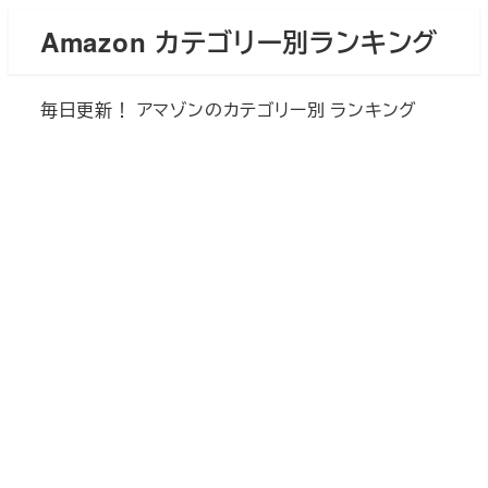
メ
Amazon カテゴリー別ランキング
イ
ン
毎日更新！ アマゾンのカテゴリー別 ランキング
コ
ン
テ
ン
ツ
へ
移
動