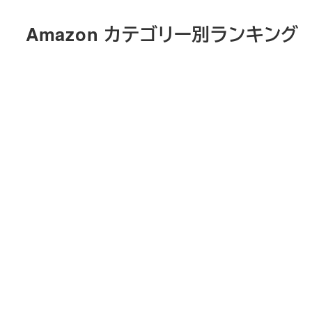
メ
Amazon カテゴリー別ランキング
イ
ン
コ
ン
テ
ン
ツ
へ
移
動