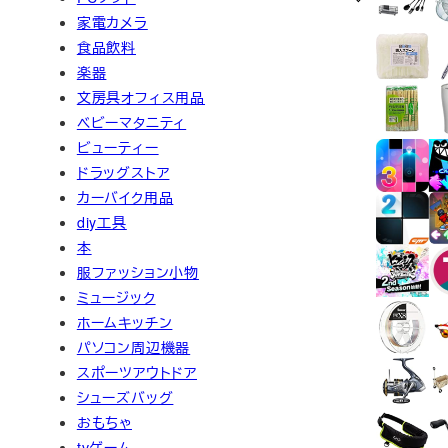
家電カメラ
食品飲料
楽器
文房具オフィス用品
ベビーマタニティ
ビューティー
ドラッグストア
カーバイク用品
diy工具
本
服ファッション小物
ミュージック
ホームキッチン
パソコン周辺機器
スポーツアウトドア
シューズバッグ
おもちゃ
tvゲーム