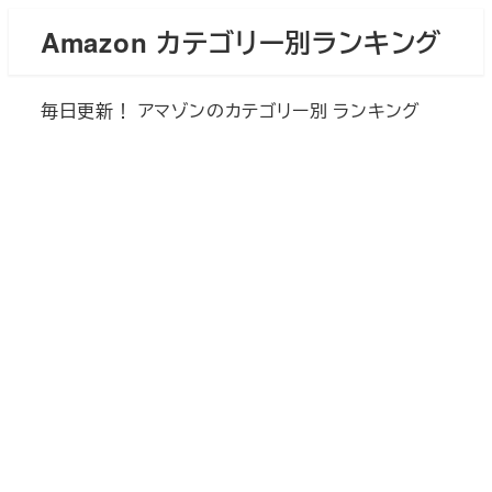
メ
Amazon カテゴリー別ランキング
イ
ン
毎日更新！ アマゾンのカテゴリー別 ランキング
コ
ン
テ
ン
ツ
へ
移
動