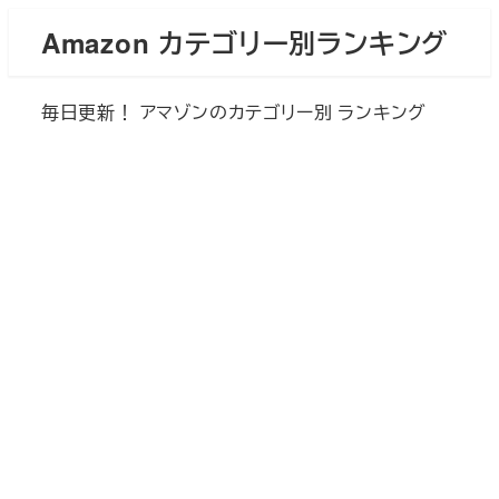
メ
Amazon カテゴリー別ランキング
イ
ン
毎日更新！ アマゾンのカテゴリー別 ランキング
コ
ン
テ
ン
ツ
へ
移
動