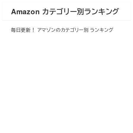
メ
Amazon カテゴリー別ランキング
イ
ン
毎日更新！ アマゾンのカテゴリー別 ランキング
コ
ン
テ
ン
ツ
へ
移
動