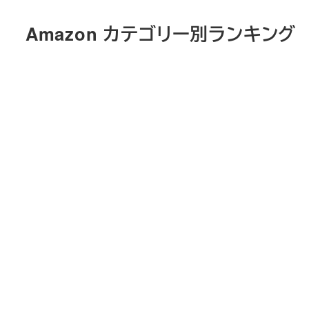
メ
Amazon カテゴリー別ランキング
イ
ン
コ
ン
テ
ン
ツ
へ
移
動