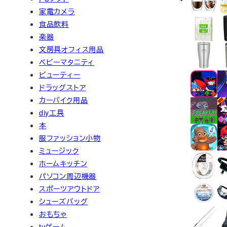
家電カメラ
食品飲料
楽器
文房具オフィス用品
ベビーマタニティ
ビューティー
ドラッグストア
カーバイク用品
diy工具
本
服ファッション小物
ミュージック
ホームキッチン
パソコン周辺機器
スポーツアウトドア
シューズバッグ
おもちゃ
tvゲーム