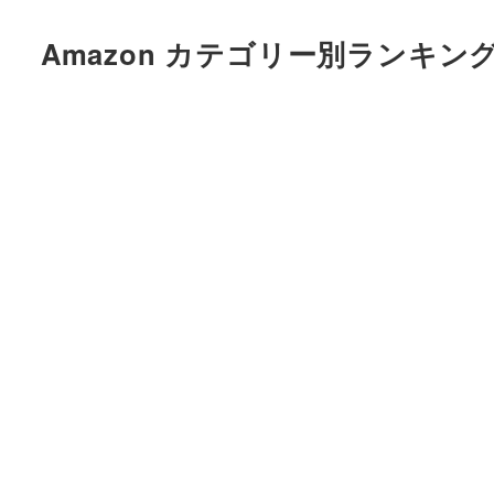
メ
Amazon カテゴリー別ランキン
イ
ン
コ
ン
テ
ン
ツ
へ
移
動