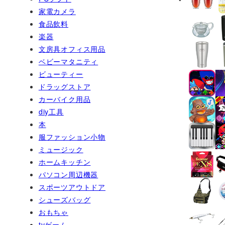
家電カメラ
食品飲料
楽器
文房具オフィス用品
ベビーマタニティ
ビューティー
ドラッグストア
カーバイク用品
diy工具
本
服ファッション小物
ミュージック
ホームキッチン
パソコン周辺機器
スポーツアウトドア
シューズバッグ
おもちゃ
tvゲーム