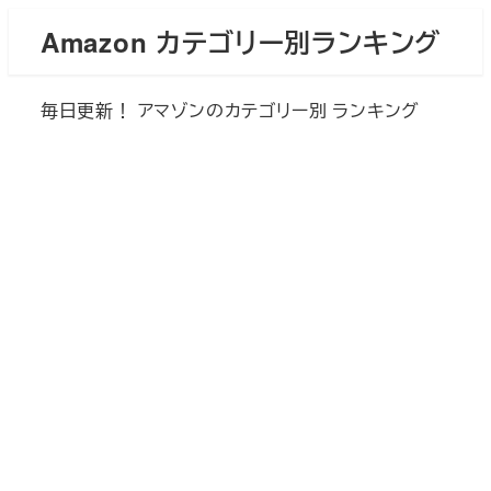
メ
Amazon カテゴリー別ランキング
イ
ン
毎日更新！ アマゾンのカテゴリー別 ランキング
コ
ン
テ
ン
ツ
へ
移
動