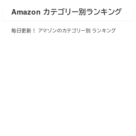
メ
Amazon カテゴリー別ランキング
イ
ン
毎日更新！ アマゾンのカテゴリー別 ランキング
コ
ン
テ
ン
ツ
へ
移
動