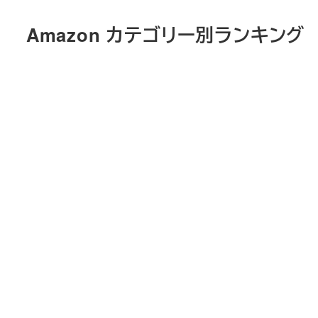
メ
Amazon カテゴリー別ランキング
イ
ン
コ
ン
テ
ン
ツ
へ
移
動