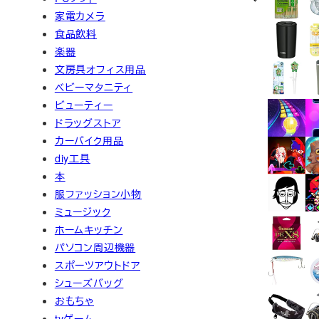
家電カメラ
食品飲料
楽器
文房具オフィス用品
ベビーマタニティ
ビューティー
ドラッグストア
カーバイク用品
diy工具
本
服ファッション小物
ミュージック
ホームキッチン
パソコン周辺機器
スポーツアウトドア
シューズバッグ
おもちゃ
tvゲーム