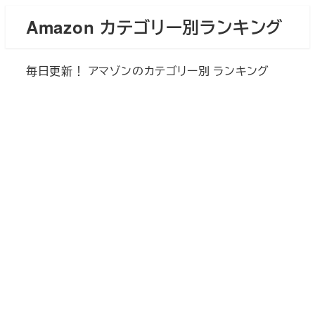
メ
Amazon カテゴリー別ランキング
イ
ン
毎日更新！ アマゾンのカテゴリー別 ランキング
コ
ン
テ
ン
ツ
へ
移
動