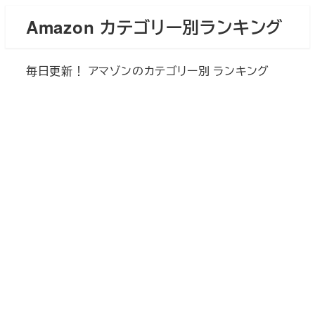
メ
Amazon カテゴリー別ランキング
イ
ン
毎日更新！ アマゾンのカテゴリー別 ランキング
コ
ン
テ
ン
ツ
へ
移
動