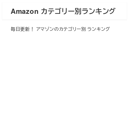
メ
Amazon カテゴリー別ランキング
イ
ン
毎日更新！ アマゾンのカテゴリー別 ランキング
コ
ン
テ
ン
ツ
へ
移
動