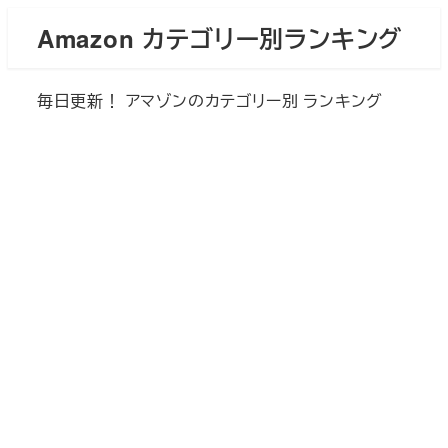
メ
Amazon カテゴリー別ランキング
イ
ン
毎日更新！ アマゾンのカテゴリー別 ランキング
コ
ン
テ
ン
ツ
へ
移
動