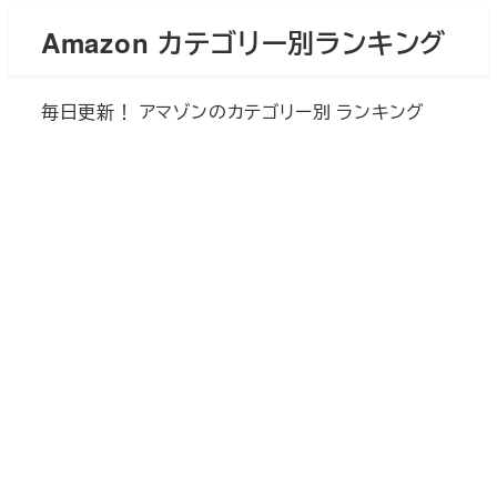
メ
Amazon カテゴリー別ランキング
イ
ン
毎日更新！ アマゾンのカテゴリー別 ランキング
コ
ン
テ
ン
ツ
へ
移
動