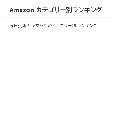
メ
Amazon カテゴリー別ランキング
イ
ン
毎日更新！ アマゾンのカテゴリー別 ランキング
コ
ン
テ
ン
ツ
へ
移
動