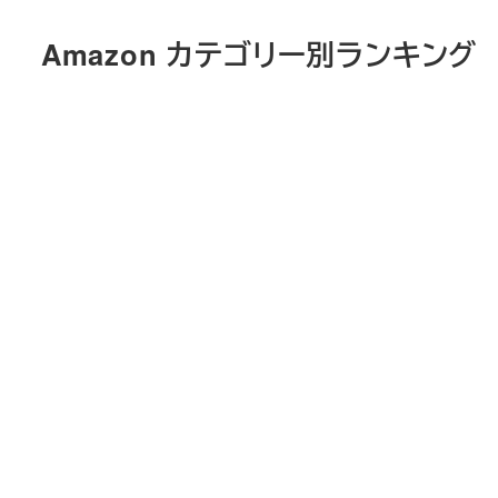
メ
Amazon カテゴリー別ランキング
イ
ン
コ
ン
テ
ン
ツ
へ
移
動