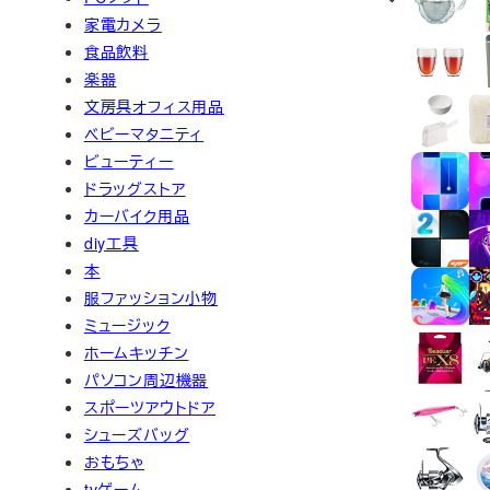
家電カメラ
食品飲料
楽器
文房具オフィス用品
ベビーマタニティ
ビューティー
ドラッグストア
カーバイク用品
diy工具
本
服ファッション小物
ミュージック
ホームキッチン
パソコン周辺機器
スポーツアウトドア
シューズバッグ
おもちゃ
tvゲーム