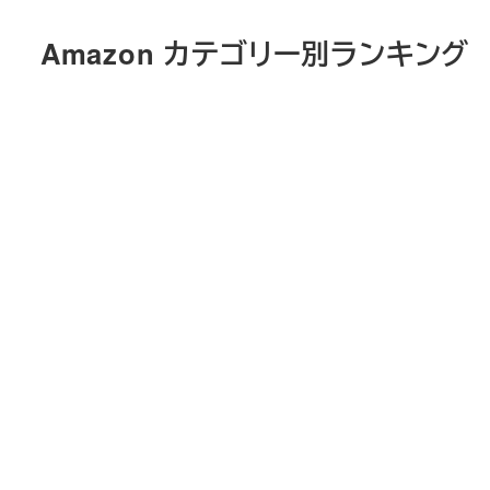
メ
Amazon カテゴリー別ランキング
イ
ン
コ
ン
テ
ン
ツ
へ
移
動