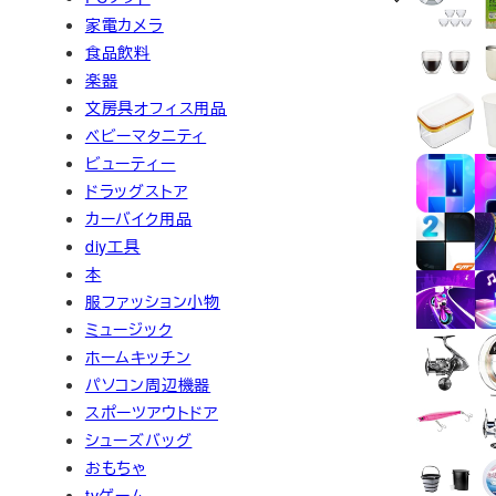
家電カメラ
食品飲料
楽器
文房具オフィス用品
ベビーマタニティ
ビューティー
ドラッグストア
カーバイク用品
diy工具
本
服ファッション小物
ミュージック
ホームキッチン
パソコン周辺機器
スポーツアウトドア
シューズバッグ
おもちゃ
tvゲーム