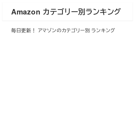
メ
Amazon カテゴリー別ランキング
イ
ン
毎日更新！ アマゾンのカテゴリー別 ランキング
コ
ン
テ
ン
ツ
へ
移
動