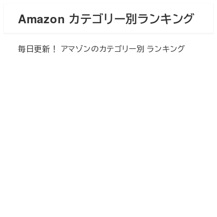
メ
Amazon カテゴリー別ランキング
イ
ン
毎日更新！ アマゾンのカテゴリー別 ランキング
コ
ン
テ
ン
ツ
へ
移
動