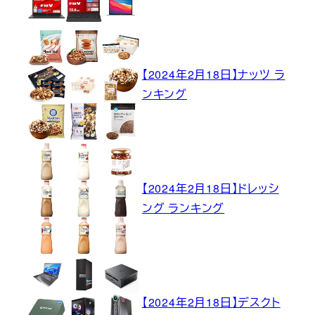
【2024年2月18日】ナッツ ラ
ンキング
【2024年2月18日】ドレッシ
ング ランキング
【2024年2月18日】デスクト