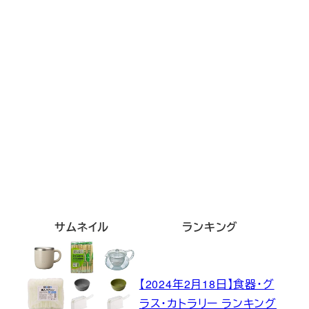
サムネイル
ランキング
【2024年2月18日】食器・グ
ラス・カトラリー ランキング