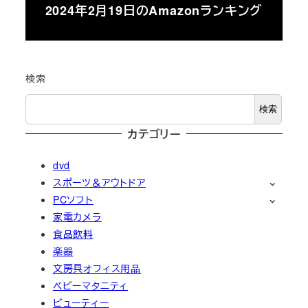
2024年2月19日のAmazonランキング
検索
検索
カテゴリー
dvd
スポーツ＆アウトドア
PCソフト
家電カメラ
食品飲料
楽器
文房具オフィス用品
ベビーマタニティ
ビューティー