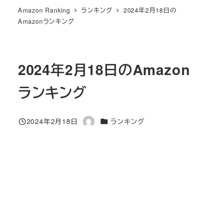
Amazon Ranking
ランキング
2024年2月18日の
Amazonランキング
2024年2月18日のAmazon
ランキング
カテゴリー
2024年2月18日
ランキング
投稿日
著
者