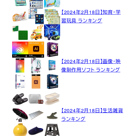
【2024年2月18日】知育・学
習玩具 ランキング
【2024年2月18日】画像・映
像制作用ソフト ランキング
【2024年2月18日】生活雑貨
ランキング