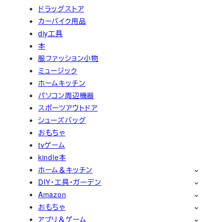
ドラッグストア
カーバイク用品
diy工具
本
服ファッション小物
ミュージック
ホームキッチン
パソコン周辺機器
スポーツアウトドア
シューズバッグ
おもちゃ
tvゲーム
kindle本
ホーム＆キッチン
DIY・工具・ガーデン
Amazon
おもちゃ
アプリ＆ゲーム