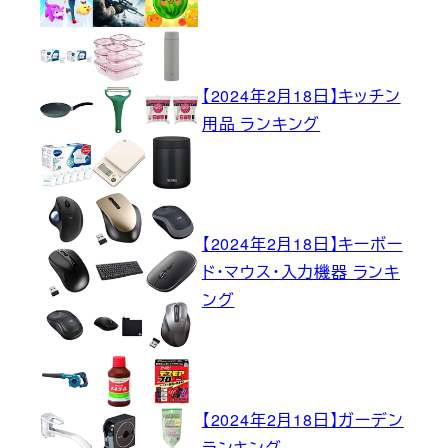
【2024年2月18日】キッチン
用品 ランキング
【2024年2月18日】キーボー
ド・マウス・入力機器 ランキ
ング
【2024年2月18日】ガーデン
ランキング