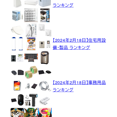
ランキング
【2024年2月18日】住宅用設
備・製品 ランキング
【2024年2月18日】事務用品
ランキング