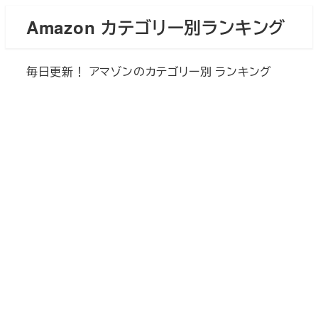
メ
Amazon カテゴリー別ランキング
イ
ン
毎日更新！ アマゾンのカテゴリー別 ランキング
コ
ン
テ
ン
ツ
へ
移
動