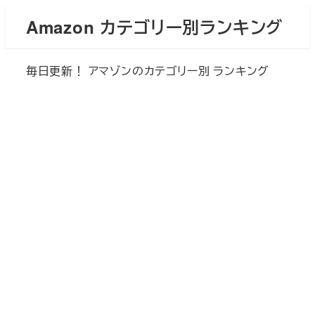
メ
Amazon カテゴリー別ランキング
イ
ン
毎日更新！ アマゾンのカテゴリー別 ランキング
コ
ン
テ
ン
ツ
へ
移
動