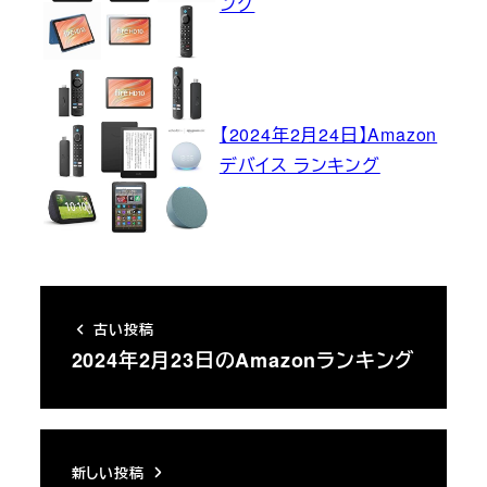
ング
【2024年2月24日】Amazon
デバイス ランキング
古い投稿
2024年2月23日のAmazonランキング
新しい投稿