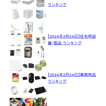
ランキング
【2024年2月24日】住宅用設
備・製品 ランキング
【2024年2月24日】事務用品
ランキング