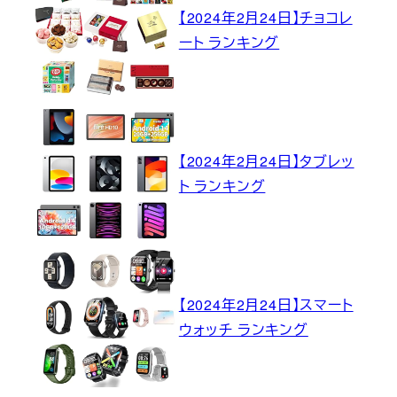
【2024年2月24日】チョコレ
ート ランキング
【2024年2月24日】タブレッ
ト ランキング
【2024年2月24日】スマート
ウォッチ ランキング