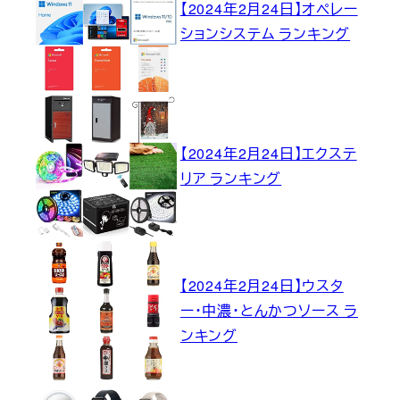
【2024年2月24日】オペレー
ションシステム ランキング
【2024年2月24日】エクステ
リア ランキング
【2024年2月24日】ウスタ
ー・中濃・とんかつソース ラ
ンキング