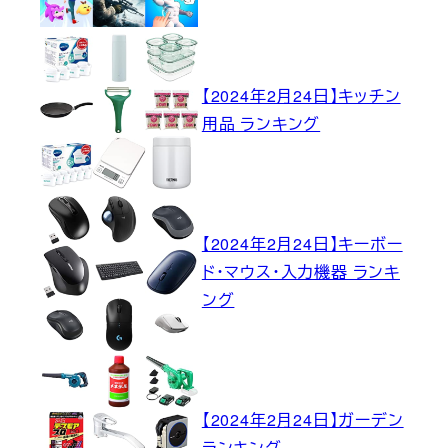
【2024年2月24日】キッチン
用品 ランキング
【2024年2月24日】キーボー
ド・マウス・入力機器 ランキ
ング
【2024年2月24日】ガーデン
ランキング