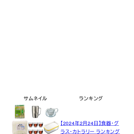
サムネイル
ランキング
【2024年2月24日】食器・グ
ラス・カトラリー ランキング