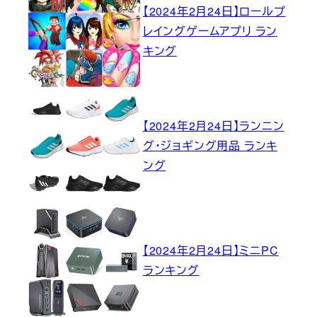
【2024年2月24日】ロールプ
レイングゲームアプリ ラン
キング
【2024年2月24日】ランニン
グ・ジョギング用品 ランキ
ング
【2024年2月24日】ミニPC
ランキング