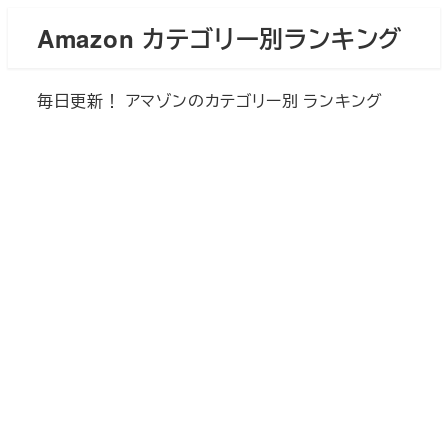
メ
Amazon カテゴリー別ランキング
イ
ン
毎日更新！ アマゾンのカテゴリー別 ランキング
コ
ン
テ
ン
ツ
へ
移
動