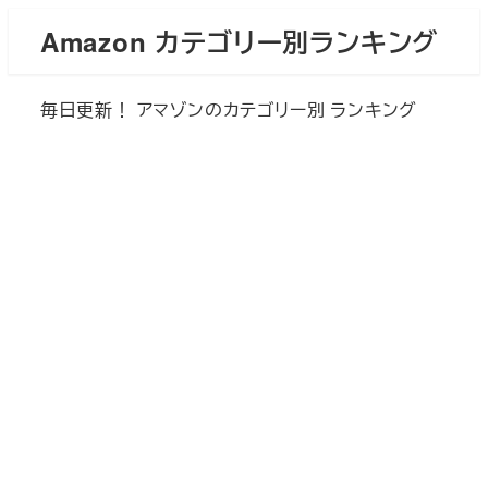
メ
Amazon カテゴリー別ランキング
イ
ン
毎日更新！ アマゾンのカテゴリー別 ランキング
コ
ン
テ
ン
ツ
へ
移
動