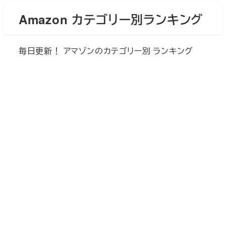
メ
Amazon カテゴリー別ランキング
イ
ン
毎日更新！ アマゾンのカテゴリー別 ランキング
コ
ン
テ
ン
ツ
へ
移
動