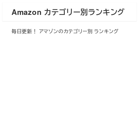
メ
Amazon カテゴリー別ランキング
イ
ン
毎日更新！ アマゾンのカテゴリー別 ランキング
コ
ン
テ
ン
ツ
へ
移
動