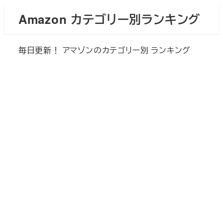
メ
Amazon カテゴリー別ランキング
イ
ン
毎日更新！ アマゾンのカテゴリー別 ランキング
コ
ン
テ
ン
ツ
へ
移
動