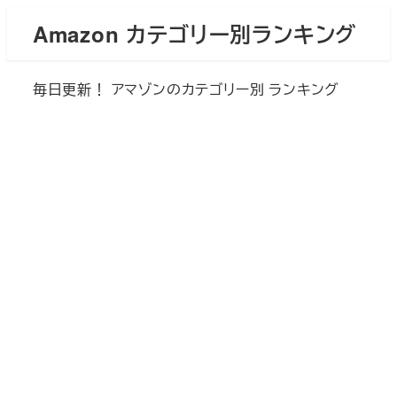
メ
Amazon カテゴリー別ランキング
イ
ン
毎日更新！ アマゾンのカテゴリー別 ランキング
コ
ン
テ
ン
ツ
へ
移
動