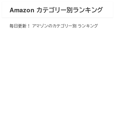
メ
Amazon カテゴリー別ランキング
イ
ン
毎日更新！ アマゾンのカテゴリー別 ランキング
コ
ン
テ
ン
ツ
へ
移
動