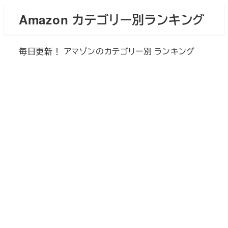
メ
Amazon カテゴリー別ランキング
イ
ン
毎日更新！ アマゾンのカテゴリー別 ランキング
コ
ン
テ
ン
ツ
へ
移
動