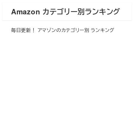
メ
Amazon カテゴリー別ランキング
イ
ン
毎日更新！ アマゾンのカテゴリー別 ランキング
コ
ン
テ
ン
ツ
へ
移
動