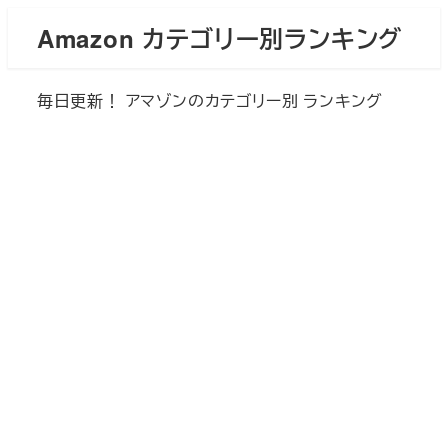
メ
Amazon カテゴリー別ランキング
イ
ン
毎日更新！ アマゾンのカテゴリー別 ランキング
コ
ン
テ
ン
ツ
へ
移
動