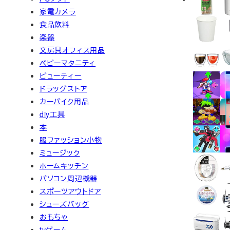
家電カメラ
食品飲料
楽器
文房具オフィス用品
ベビーマタニティ
ビューティー
ドラッグストア
カーバイク用品
diy工具
本
服ファッション小物
ミュージック
ホームキッチン
パソコン周辺機器
スポーツアウトドア
シューズバッグ
おもちゃ
tvゲーム