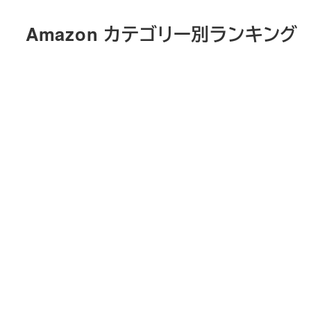
メ
Amazon カテゴリー別ランキング
イ
ン
コ
ン
テ
ン
ツ
へ
移
動