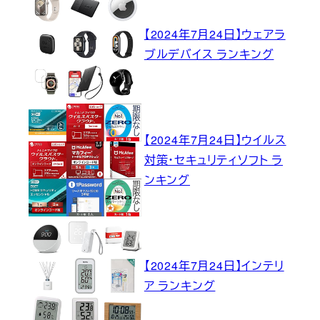
【2024年7月24日】ウェアラ
ブルデバイス ランキング
【2024年7月24日】ウイルス
対策・セキュリティソフト ラ
ンキング
【2024年7月24日】インテリ
ア ランキング