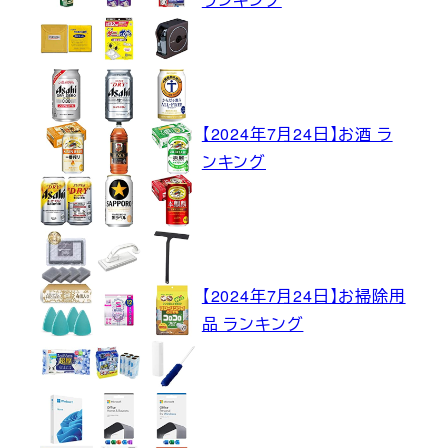
【2024年7月24日】お酒 ラ
ンキング
【2024年7月24日】お掃除用
品 ランキング