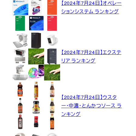
【2024年7月24日】オペレー
ションシステム ランキング
【2024年7月24日】エクステ
リア ランキング
【2024年7月24日】ウスタ
ー・中濃・とんかつソース ラ
ンキング