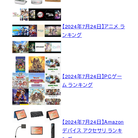
【2024年7月24日】アニメ ラ
ンキング
【2024年7月24日】PCゲー
ム ランキング
【2024年7月24日】Amazon
デバイス アクセサリ ランキ