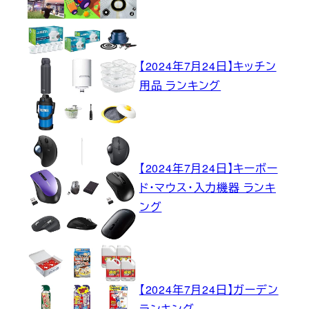
【2024年7月24日】キッチン
用品 ランキング
【2024年7月24日】キーボー
ド・マウス・入力機器 ランキ
ング
【2024年7月24日】ガーデン
ランキング