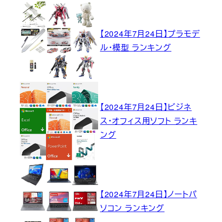
【2024年7月24日】プラモデ
ル・模型 ランキング
【2024年7月24日】ビジネ
ス・オフィス用ソフト ランキ
ング
【2024年7月24日】ノートパ
ソコン ランキング