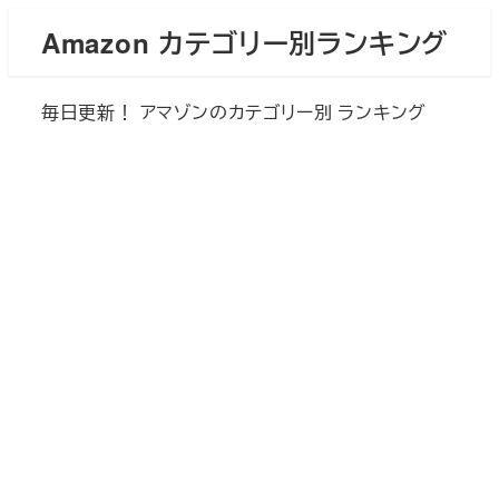
メ
Amazon カテゴリー別ランキング
イ
ン
毎日更新！ アマゾンのカテゴリー別 ランキング
コ
ン
テ
ン
ツ
へ
移
動