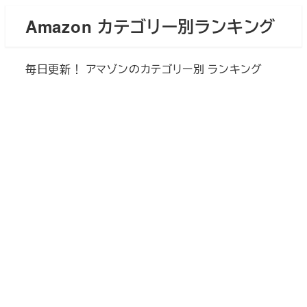
メ
Amazon カテゴリー別ランキング
イ
ン
毎日更新！ アマゾンのカテゴリー別 ランキング
コ
ン
テ
ン
ツ
へ
移
動