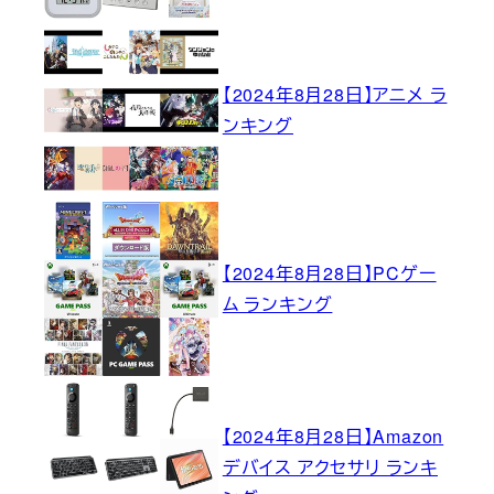
【2024年8月28日】アニメ ラ
ンキング
【2024年8月28日】PCゲー
ム ランキング
【2024年8月28日】Amazon
デバイス アクセサリ ランキ