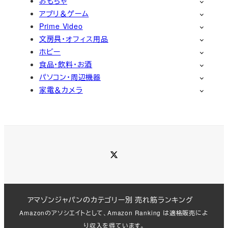
おもちゃ
アプリ＆ゲーム
Prime Video
文房具・オフィス用品
ホビー
食品・飲料・お酒
パソコン・周辺機器
家電＆カメラ
Twitter
アマゾンジャパンのカテゴリー別 売れ筋ランキング
Amazonのアソシエイトとして、Amazon Ranking は適格販売によ
り収入を得ています。