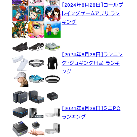
【2024年8月28日】ロールプ
レイングゲームアプリ ラン
キング
【2024年8月28日】ランニン
グ・ジョギング用品 ランキ
ング
【2024年8月28日】ミニPC
ランキング