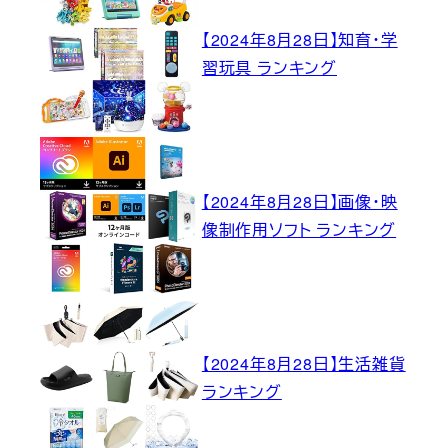
【2024年8月28日】知育・学
習玩具 ランキング
【2024年8月28日】画像・映
像制作用ソフト ランキング
【2024年8月28日】生活雑貨
ランキング