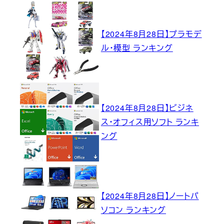
【2024年8月28日】プラモデ
ル・模型 ランキング
【2024年8月28日】ビジネ
ス・オフィス用ソフト ランキ
ング
【2024年8月28日】ノートパ
ソコン ランキング