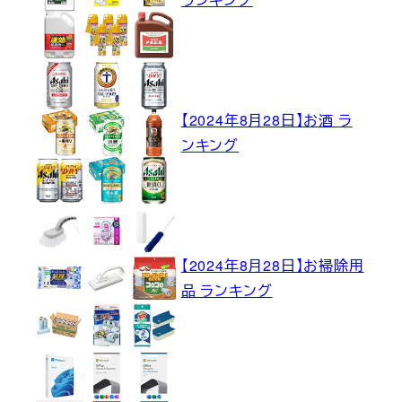
【2024年8月28日】お酒 ラ
ンキング
【2024年8月28日】お掃除用
品 ランキング