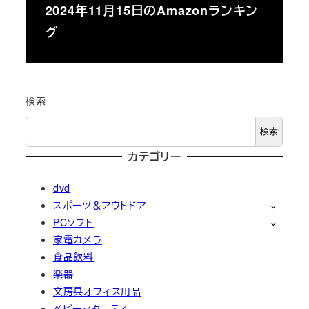
2024年11月15日のAmazonランキン
グ
検索
検索
カテゴリー
dvd
スポーツ＆アウトドア
PCソフト
家電カメラ
食品飲料
楽器
文房具オフィス用品
ベビーマタニティ