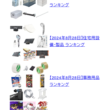
ランキング
【2024年8月28日】住宅用設
備・製品 ランキング
【2024年8月28日】事務用品
ランキング