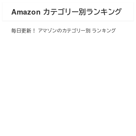
メ
Amazon カテゴリー別ランキング
イ
ン
毎日更新！ アマゾンのカテゴリー別 ランキング
コ
ン
テ
ン
ツ
へ
移
動